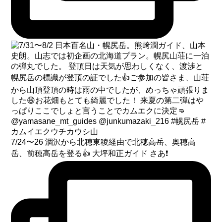
7/24〜26 涸沢から北穂東稜経由で北穂高岳、奥穂高
岳、前穂高岳を登る👍 大坪和正ガイド さあ❗️