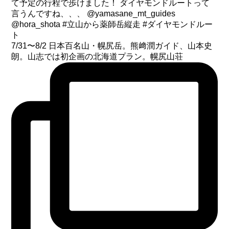
7/31〜8/2 日本百名山・幌尻岳。熊﨑潤ガイド、山本史
朗。山志では初企画の北海道プラン。幌尻山荘