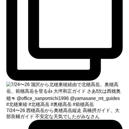
7/24〜26 西穂高岳から奥穂高岳縦走 高橋摂ガイド、大
部良輔ガイド 不安定な天気でしたがみなさん