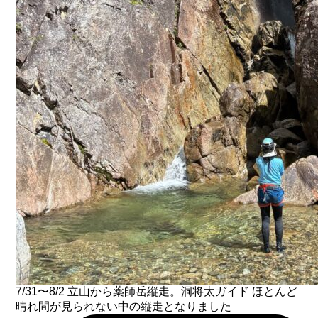
7/31〜8/2 立山から薬師岳縦走。洞将太ガイド ほとんど
晴れ間が見られない中の縦走となりました