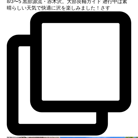
8/3〜5 黒部源流・赤木沢。大部良輔ガイド 遡行中は素
晴らしい天気で快適に沢を楽しみました！さす