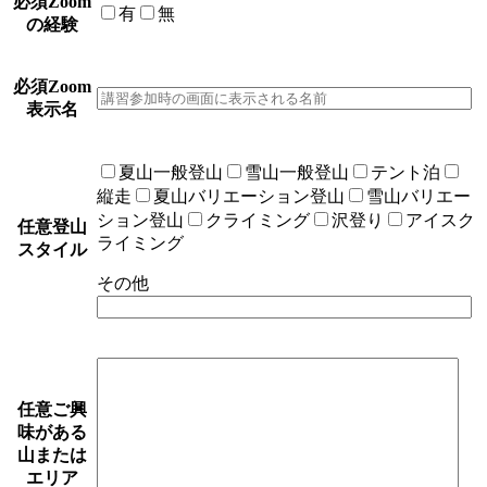
必須
Zoom
有
無
の経験
必須
Zoom
表示名
夏山一般登山
雪山一般登山
テント泊
縦走
夏山バリエーション登山
雪山バリエー
ション登山
クライミング
沢登り
アイスク
任意
登山
ライミング
スタイル
その他
任意
ご興
味がある
山または
エリア