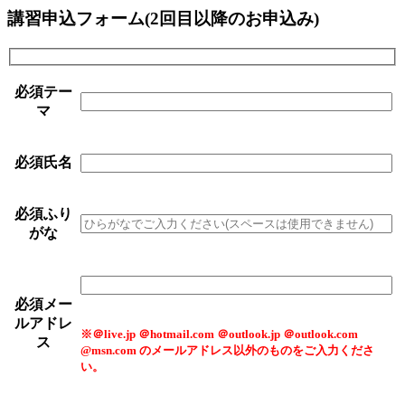
講習申込フォーム(2回目以降のお申込み)
必須
テー
マ
必須
氏名
必須
ふり
がな
必須
メー
ルアドレ
※＠live.jp ＠hotmail.com ＠outlook.jp ＠outlook.com
ス
@msn.com のメールアドレス以外のものをご入力くださ
い。