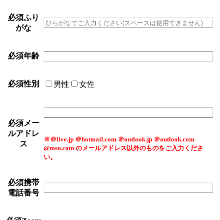
必須
ふり
がな
必須
年齢
必須
性別
男性
女性
必須
メー
ルアドレ
※＠live.jp ＠hotmail.com ＠outlook.jp ＠outlook.com
ス
@msn.com のメールアドレス以外のものをご入力くださ
い。
必須
携帯
電話番号