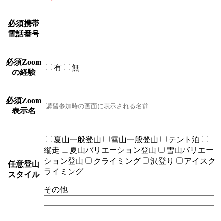
必須
携帯
電話番号
必須
Zoom
有
無
の経験
必須
Zoom
表示名
夏山一般登山
雪山一般登山
テント泊
縦走
夏山バリエーション登山
雪山バリエー
ション登山
クライミング
沢登り
アイスク
任意
登山
ライミング
スタイル
その他