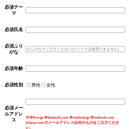
必須
テー
マ
必須
氏名
必須
ふり
がな
必須
年齢
必須
性別
男性
女性
必須
メー
ルアドレ
※＠live.jp ＠hotmail.com ＠outlook.jp ＠outlook.com
ス
@msn.com のメールアドレス以外のものをご入力くださ
い。