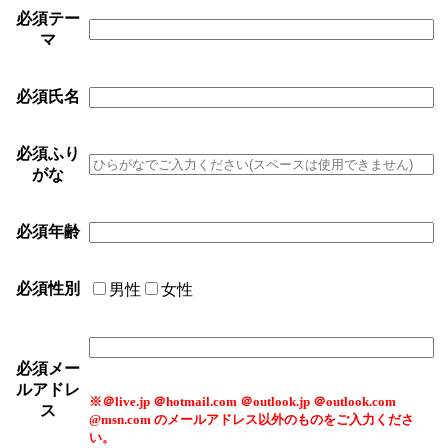
必須
テー
マ
必須
氏名
必須
ふり
がな
必須
年齢
必須
性別
男性
女性
必須
メー
ルアドレ
※＠live.jp ＠hotmail.com ＠outlook.jp ＠outlook.com
ス
@msn.com のメールアドレス以外のものをご入力くださ
い。