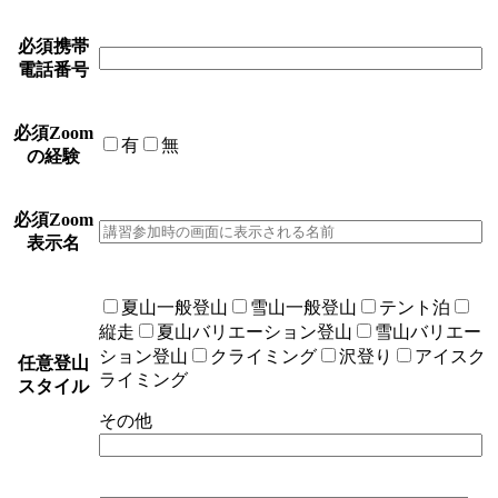
必須
携帯
電話番号
必須
Zoom
有
無
の経験
必須
Zoom
表示名
夏山一般登山
雪山一般登山
テント泊
縦走
夏山バリエーション登山
雪山バリエー
ション登山
クライミング
沢登り
アイスク
任意
登山
ライミング
スタイル
その他