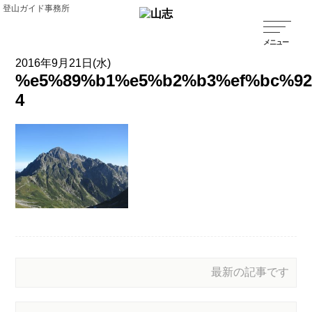
登山ガイド事務所
2016年9月21日(水)
%e5%89%b1%e5%b2%b3%ef%bc%92
4
最新の記事です