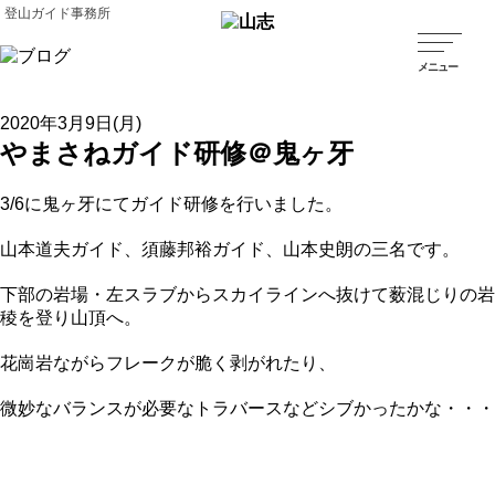
登山ガイド事務所
2020年3月9日(月)
やまさねガイド研修＠鬼ヶ牙
3/6に鬼ヶ牙にてガイド研修を行いました。
山本道夫ガイド、須藤邦裕ガイド、山本史朗の三名です。
下部の岩場・左スラブからスカイラインへ抜けて薮混じりの岩
稜を登り山頂へ。
花崗岩ながらフレークが脆く剥がれたり、
微妙なバランスが必要なトラバースなどシブかったかな・・・