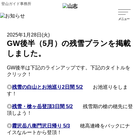
登山ガイド事務所
2025年1月28日(火)
GW後半（5月）の残雪プランを掲載
しました。
GW後半は下記のラインアップです。下記のタイトルを
クリック！
◎
残雪の白山とお池巡り2日間 5/2
お池巡りをしま
す！
◎
残雪・槍ヶ岳登頂3日間 5/2
残雪期の槍の穂先に登
頂しよう！
◎
霞沢岳八衛門沢日帰り 5/3
穂高連峰をバックにナ
イスなルートから登頂！