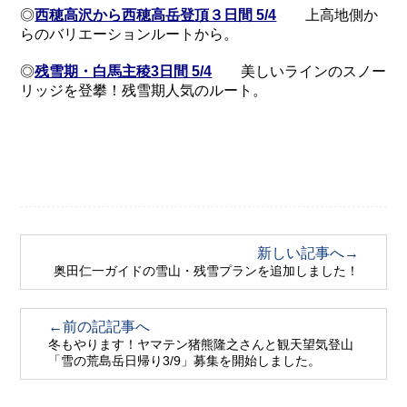
◎
西穂高沢から西穂高岳登頂３日間 5/4
上高地側か
らのバリエーションルートから。
◎
残雪期・白馬主稜3日間 5/4
美しいラインのスノー
リッジを登攀！残雪期人気のルート。
新しい記事へ→
奥田仁一ガイドの雪山・残雪プランを追加しました！
←前の記記事へ
冬もやります！ヤマテン猪熊隆之さんと観天望気登山
「雪の荒島岳日帰り3/9」募集を開始しました。