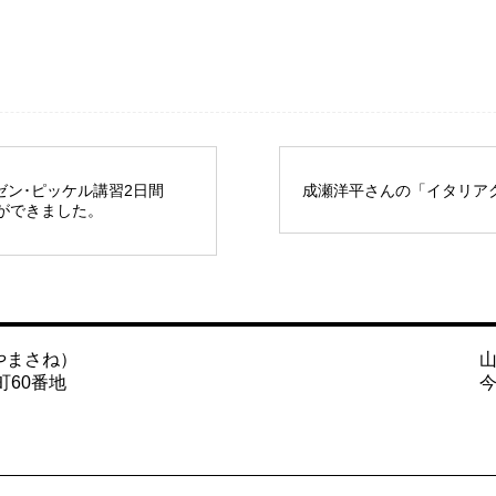
ン･ピッケル講習2日間
成瀬洋平さんの「イタリア
きができました。
やまさね）
町60番地