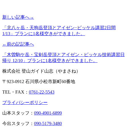
新しい記事へ→
「北八ヶ岳・天狗岳登頂とアイゼン･ピッケル講習2日間
1/13」プランに1名様空きができました。
←前の記記事へ
「木曽駒ケ岳・宝剣岳登頂とアイゼン・ピッケル技術講習日
帰り 12/10」プランに1名様空きができました。
株式会社 登山ガイド山志（やまさね）
〒923-0912 石川県小松市新町60番地
TEL・FAX：
0761-22-5543
プライバシーポリシー
山本スタッフ：
090-4901-6899
今出スタッフ：
090-5179-3480