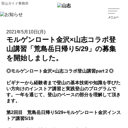
登山ガイド事務所
2021年5月10日(月)
モルゲンロート金沢×山志コラボ登
山講習「荒島岳日帰り5/29」の募集
を開始しました。
◎モルゲンロート金沢
×
山志コラボ登山講習part２◎
ビギナーから経験者まで登山の基本技術や知識を学びた
い方向けのインストア講習と実践登山のプログラムで
す。一年を通じて、登山のベースの部分を理解して頂き
ます。
第2
回目 荒島岳日帰り5/29
+モルゲンロート金沢
インス
トア講習5/19