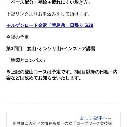
「ペース配分・補給＋疲れにくい歩き方」
下記リンクよりお申込みをして頂けます。
モルゲンロート金沢「荒島岳」日帰り 5/29
今後の予定
第
3
回目 笈山･オンソリ山
+
インストア講習
「地図とコンパス」
※
上記の登山コースは予定です。3
回目以降の日程・内
容などは改めてお知らせいたします。
新しい記事へ→
新井健二ガイドの御在所岳一の壁「ロープワーク実技講