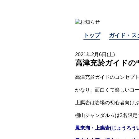
トップ
ガイド・ス
2021年2月6日(土)
高津充於ガイドの
高津充於ガイドのコンセプ
かなり、面白くて楽しいコ
上臈岩は岩場の初心者向け
棚山ジャンダルムは2名限定
鳳来湖・上臈岩(じょうろういわ