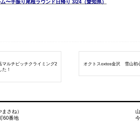
〜手振り尾根ラウンド日帰り 3/24
（愛知県）
岳マルチピッチクライミング2
オクトスoxtos金沢 雪山
した！
やまさね）
町60番地