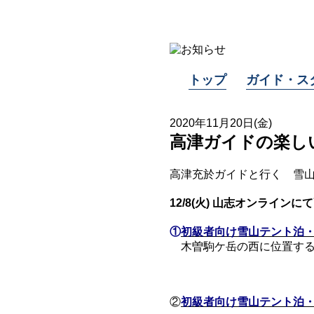
トップ
ガイド・ス
2020年11月20日(金)
高津ガイドの楽し
高津充於ガイドと行く 雪山
12/8(火) 山志オンライ
①
初級者向け雪山テント泊・麦
木曽駒ケ岳の西に位置する
②
初級者向け雪山テント泊・中