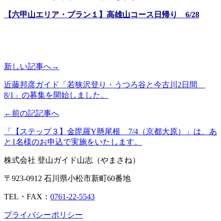
【六甲山エリア・プラン１】高雄山コース日帰り 6/28
新しい記事へ→
近藤邦彦ガイド「若狭沢登り・うつろ谷と今古川2日間
8/1」の募集を開始しました。
←前の記記事へ
「【ステップ３】金毘羅Y懸尾根 7/4（京都大原）」は、あ
と1名様のお申込で実施をいたします。
株式会社 登山ガイド山志（やまさね）
〒923-0912 石川県小松市新町60番地
TEL・FAX：
0761-22-5543
プライバシーポリシー