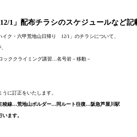
12/1」配布チラシのスケジュールなど
イク・六甲荒地山日帰り 12/1」のチラシについて、
が、
…ロッククライミング講習…名号岩－移動－
ように訂正をいたします。
主稜線…荒地山ボルダー…同ルート往復…阪急芦屋川駅
います。