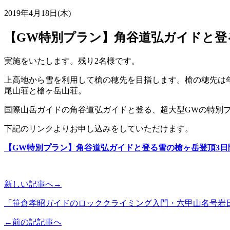
2019年4月18日(木)
【GW特別プラン】角谷道弘ガイドと登る
実施をいたします。残り2名様です。
上高地から雪を利用して槍の穂先を目指します。槍の穂先は
尾山荘と槍ヶ岳山荘。
国際山岳ガイドの角谷道弘ガイドと登る、超大型GWの特別
下記のリンクよりお申し込みをしていただけます。
【GW特別プラン】角谷道弘ガイドと登る雪の槍ヶ岳登頂3日間 
新しい記事へ→
「笹倉孝昭ガイドのロッククライミング入門・六甲山名号岩日
←前の記記事へ