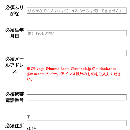
必須
ふり
がな
必須
生年
月日
必須
メー
ルアドレ
※＠live.jp ＠hotmail.com ＠outlook.jp ＠outlook.com
ス
@msn.com のメールアドレス以外のものをご入力くださ
い。
必須
携帯
電話番号
〒
必須
住所
住所