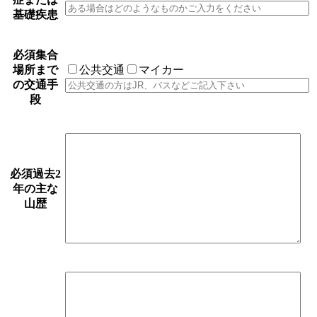
基礎疾患
必須
集合
場所まで
公共交通
マイカー
の交通手
段
必須
過去2
年の主な
山歴