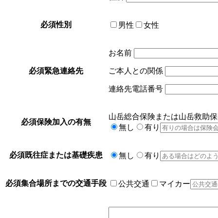
必須
性別
男性
女性
お名前
必須
緊急連絡先
ご本人との関係
連絡先電話番号
山岳総合保険または山岳救助保
必須
保険加入の有無
無し
有り
必須
既往症または基礎疾患
無し
有り
必須
集合場所までの交通手段
公共交通
マイカー