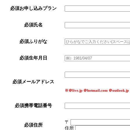
必須
お申し込みプラン
必須
氏名
必須
ふりがな
必須
生年月日
必須
メールアドレス
※＠live.jp ＠hotmail.com ＠ou
必須
携帯電話番号
〒
必須
住所
住所