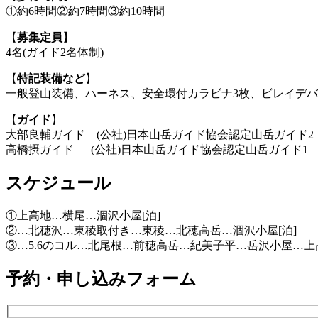
①約6時間②約7時間③約10時間
【
募集定員
】
4名(ガイド2名体制)
【
特記装備など
】
一般登山装備、ハーネス、安全環付カラビナ3枚、ビレイデバイ
【
ガイド
】
大部良輔ガイド (公社)日本山岳ガイド協会認定山岳ガイド2
高橋摂ガイド (公社)日本山岳ガイド協会認定山岳ガイド1
スケジュール
①上高地…横尾…涸沢小屋[泊]
②…北穂沢…東稜取付き…東稜…北穂高岳…涸沢小屋[泊]
③…5.6のコル…北尾根…前穂高岳…紀美子平…岳沢小屋…上高地
予約・申し込みフォーム