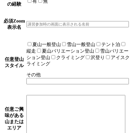
有
無
の経験
必須
Zoom
表示名
夏山一般登山
雪山一般登山
テント泊
縦走
夏山バリエーション登山
雪山バリエー
ション登山
クライミング
沢登り
アイスク
任意
登山
ライミング
スタイル
その他
任意
ご興
味がある
山または
エリア