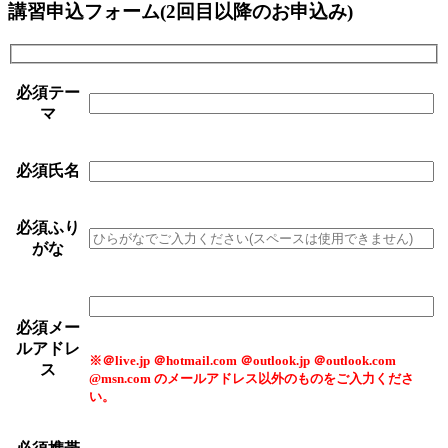
講習申込フォーム(2回目以降のお申込み)
必須
テー
マ
必須
氏名
必須
ふり
がな
必須
メー
ルアドレ
※＠live.jp ＠hotmail.com ＠outlook.jp ＠outlook.com
ス
@msn.com のメールアドレス以外のものをご入力くださ
い。