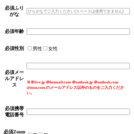
必須
ふり
がな
必須
年齢
必須
性別
男性
女性
必須
メー
ルアドレ
※＠live.jp ＠hotmail.com ＠outlook.jp ＠outlook.com
ス
@msn.com のメールアドレス以外のものをご入力くださ
い。
必須
携帯
電話番号
必須
Zoom