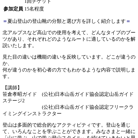
1回チケット
参加定員
15名程度
＝
夏山登山の登山靴の分類と選び方を詳しく紹介します
＝
北アルプスなど高山での使用を考えて、どんなタイプのブー
ツがあり、それぞれどのようなルートに適しているのかを解
説いたします。
見た目の違いは機能の違いを反映しています。どこが違うの
か、
何が違うのかを初心者の方でもわかるような内容で説明しま
す。
【講師】
笹倉孝昭ガイド (公社)日本山岳ガイド協会認定山岳ガイド
ステージ2
(公社)日本山岳ガイド協会認定フリークラ
イミングインストラクター
登山は多面的で総合的なアクティビティです。登山を通じ
て、いろんなことを学ぶことができます。みなさまと一緒に
「山に学ぶ、山で学ぶ登山スタイル」を続けていきたいと思